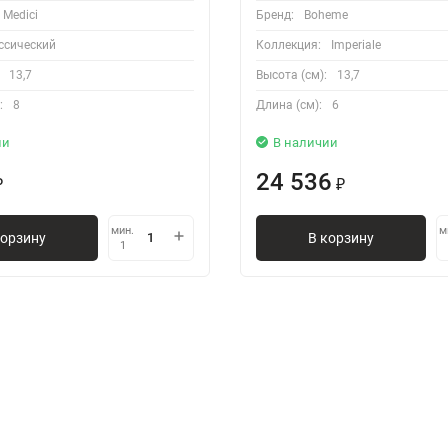
Medici
Бренд:
Boheme
ссический
Коллекция:
Imperiale
13,7
Высота (см):
13,7
:
8
Длина (см):
6
ии
В наличии
24 536
₽
₽
мин.
м
корзину
В корзину
1