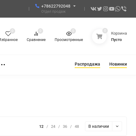
+78622792048
Отдел продаж
0
0
0
0
Корзина
Пусто
Избранное
Сравнение
Просмотренные
Распродажа
Новинки
В наличии
12
/
24
/
36
/
48