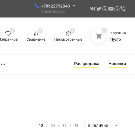
+78622792048
Отдел продаж
0
0
0
0
Корзина
Пусто
Избранное
Сравнение
Просмотренные
Распродажа
Новинки
В наличии
12
/
24
/
36
/
48