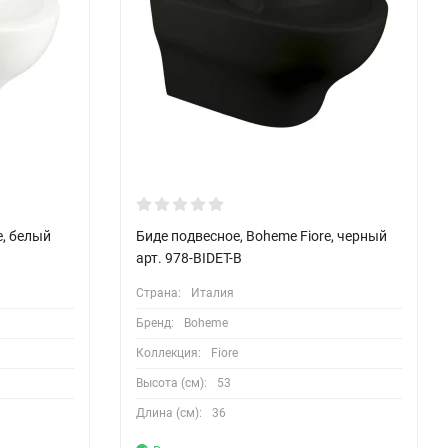
e, белый
Биде подвесное, Boheme Fiore, черный
арт. 978-BIDET-B
Страна:
Италия
Бренд:
Boheme
Коллекция:
Fiore
Высота (см):
53
Длина (см):
36