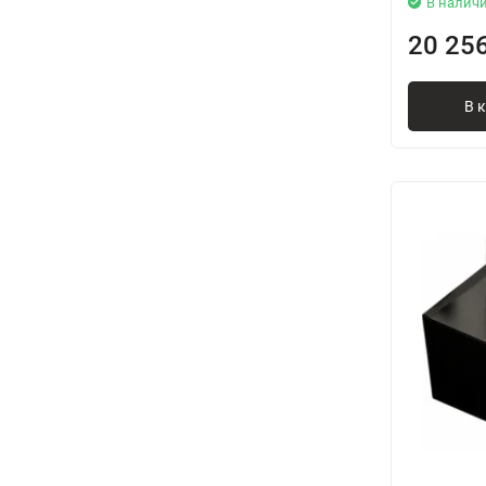
В налич
20 25
В 