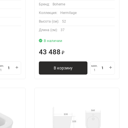
Бренд:
Boheme
Коллекция:
Hermitage
Высота (см):
52
Длина (см):
37
В наличии
43 488
₽
ин.
мин.
В корзину
1
1