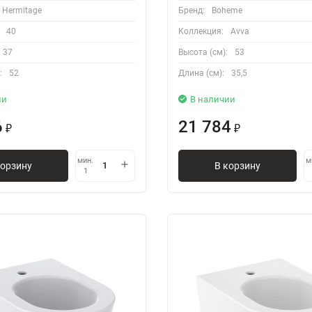
Hermitage
Бренд:
Boheme
40
Коллекция:
Avva
37
Высота (см):
53
:
52
Длина (см):
35,5
ии
В наличии
6
21 784
₽
₽
мин.
м
корзину
В корзину
1