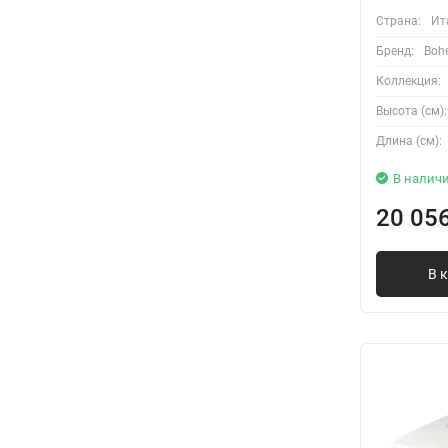
Страна:
Ит
Бренд:
Boh
Коллекция:
Высота (см):
Длина (см):
В налич
20 05
В 