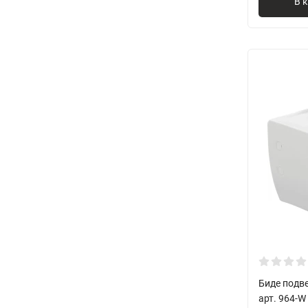
В 
Биде подве
арт. 964-W