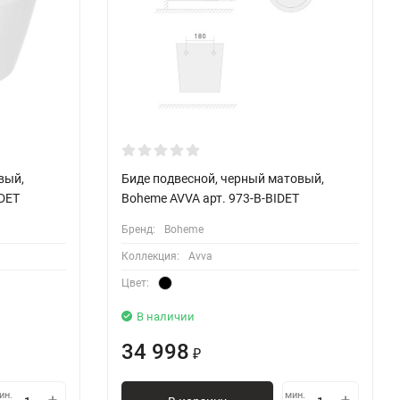
вый,
Биде подвесной, черный матовый,
DET
Boheme AVVA арт. 973-B-BIDET
Бренд:
Boheme
Коллекция:
Avva
Цвет:
В наличии
34 998
₽
ин.
мин.