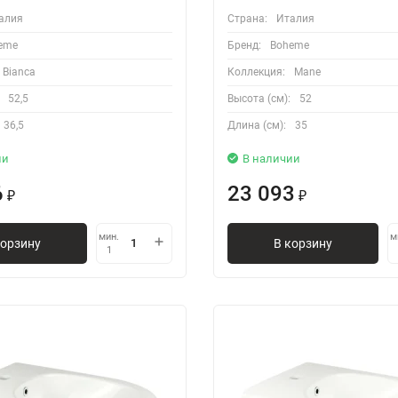
алия
Страна:
Италия
eme
Бренд:
Boheme
Bianca
Коллекция:
Mane
52,5
Высота (см):
52
36,5
Длина (см):
35
ии
В наличии
6
23 093
₽
₽
мин.
м
корзину
В корзину
1