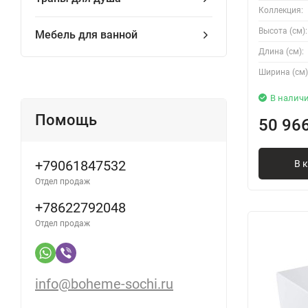
Коллекция:
Высота (см):
Мебель для ванной
Длина (см):
Ширина (см)
В налич
Помощь
50 96
+79061847532
В 
Отдел продаж
+78622792048
Отдел продаж
info@boheme-sochi.ru