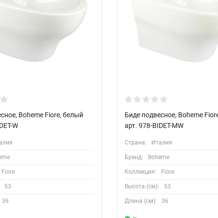
сное, Boheme Fiore, белый
Биде подвесное, Boheme Fior
IDET-W
арт. 978-BIDET-MW
алия
Страна:
Италия
eme
Бренд:
Boheme
Fiore
Коллекция:
Fiore
53
Высота (см):
53
36
Длина (см):
36