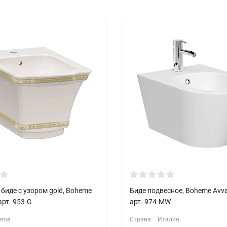
биде с узором gold, Boheme
Биде подвесное, Boheme Avv
арт. 953-G
арт. 974-MW
eme
Страна:
Италия