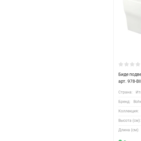
Биде подве
арт. 978-B
Страна:
Ит
Бренд:
Boh
Коллекция:
Высота (см):
Длина (см):