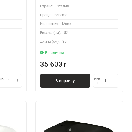
Страна:
Италия
Бренд:
Boheme
Коллекция:
Mane
Высота (см):
52
Длина (см):
35
В наличии
35 603
₽
ин.
мин.
В корзину
1
1