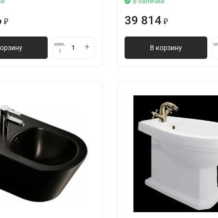
ии
В наличии
6
39 814
₽
₽
мин.
м
корзину
В корзину
1