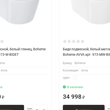
сной, белый глянец, Boheme
Биде подвесной, белый мато
973-W-BIDET
Boheme AVVA арт. 973-MW-BI
eme
Бренд:
Boheme
Avva
Коллекция:
Avva
Цвет:
ии
В наличии
0
34 998
₽
₽
мин.
м